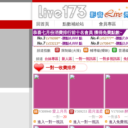
回首頁
點數補給站
會員專區
恭喜七月份消費排行前十名會員 獲得免費點數~
No.3
No.4
-贈點
8,000
點
-贈點
7,0
LV76098**
LV52777**
No.7
No.8
-贈點
4,000
點
-贈點
3,
LV23213**
LV70847**
頻道指數
限制級(火辣)
輔導級(曖昧)
普通級
頻道
台妹專區
│
新人區
│
一對一視訊區
│
一對多視訊區
│
免
一對一收費排序
愛上月亮
霜月溫柔
V309940
V309253
V170568
一對一
20
一對一
20
一對多
5
一
進入一對一視訊
進入一對一視訊
進入免費視