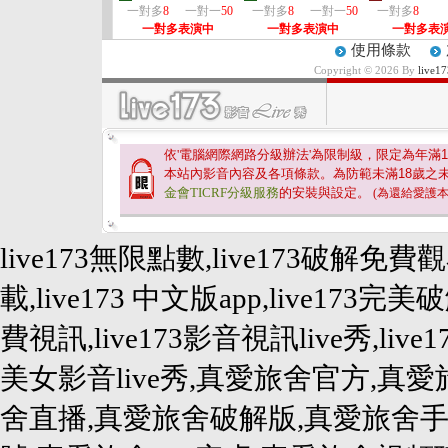
一對多
8
一對一
50
一對多
8
一對一
50
一對多
8
一對多表演中
一對多表演中
一對多表
使用條款
Copyright © 2026 By
liv
依'電腦網際網路分級辦法'為限制級，限定為年滿
1
本站內影音內容及各項條款。為防範未滿
18
歲之
金會TICRF分級服務
的安裝與設定。
(為還給愛護
live173無限點數,live173破解免費
載,live173 中文版app,live173完美破
費視訊,live173影音視訊live秀,live1
美女影音live秀,真愛旅舍官方,真愛旅
舍直播,真愛旅舍破解版,真愛旅舍手